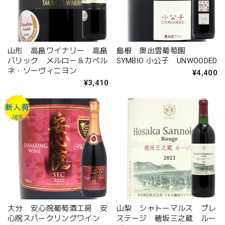
山形 高畠ワイナリー 高畠
島根 奥出雲葡萄園
バリック メルロー＆カベル
SYMBIO 小公子 UNWOODED
ネ・ソーヴィニヨン
¥4,400
¥3,410
大分 安心院葡萄酒工房 安
山梨 シャトーマルス プレ
心院スパークリングワイン
ステージ 穂坂三之蔵 ルー