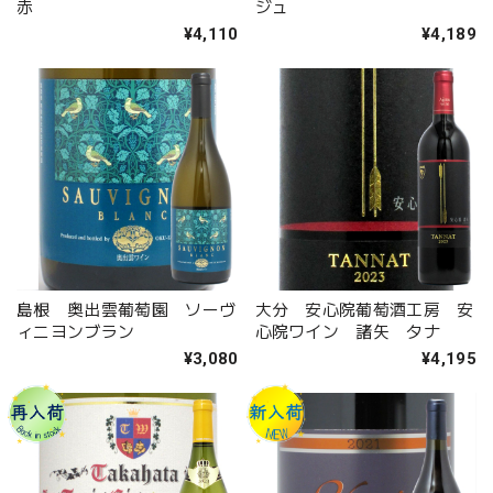
赤
ジュ
¥4,110
¥4,189
島根 奥出雲葡萄園 ソーヴ
大分 安心院葡萄酒工房 安
ィニヨンブラン
心院ワイン 諸矢 タナ
¥3,080
¥4,195