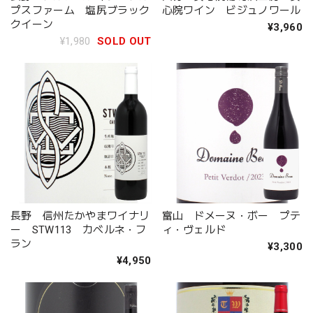
プスファーム 塩尻ブラック
心院ワイン ビジュノワール
クイーン
¥3,960
¥1,980
SOLD OUT
長野 信州たかやまワイナリ
富山 ドメーヌ・ボー プテ
ー STW113 カベルネ・フ
ィ・ヴェルド
ラン
¥3,300
¥4,950