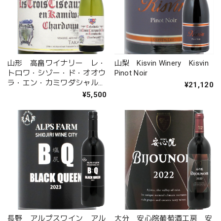
山形 高畠ワイナリー レ・
山梨 Kisvin Winery Kisvin
トロワ・シゾー・ド・オオウ
Pinot Noir
ラ・エン・カミワダシャルド
¥21,120
ネ
¥5,500
長野 アルプスワイン アル
大分 安心院葡萄酒工房 安