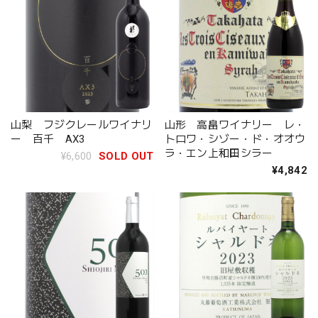
山梨 フジクレールワイナリ
山形 高畠ワイナリー レ・
ー 百千 AX3
トロワ・シゾー・ド・オオウ
ラ・エン上和田シラー
¥6,600
SOLD OUT
¥4,842