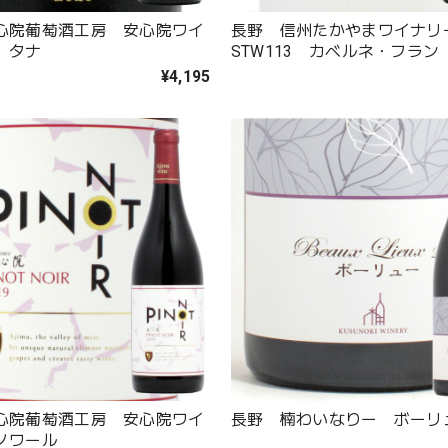
心院葡萄酒工房 安心院ワイ
長野 信州たかやまワイナ
 タナ
STW113 カベルネ・フラン
¥4,195
心院葡萄酒工房 安心院ワイ
長野 楠わいなりー ボーリ
ノワール