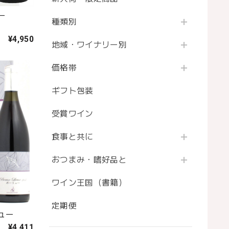
リー
種類別
¥4,950
地域・ワイナリー別
価格帯
ギフト包装
受賞ワイン
食事と共に
おつまみ・嗜好品と
ワイン王国（書籍）
定期便
ュー
¥4,411