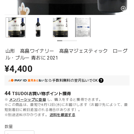
山形 高畠ワイナリー 高畠マジェスティック ローグ
ル・ブルー 青おに 2021
¥4,400
なら
手数料無料の
翌月払いでOK
44
TSUDOIお買い物ポイント
獲得
※
メンバーシップに登録
し、購入をすると獲得できます。
※この商品は、最短で8月12日(水)にお届けします（お届け先によって、最
短到着日に数日追加される場合があります）。
※別途送料がかかります。
送料を確認する
数量