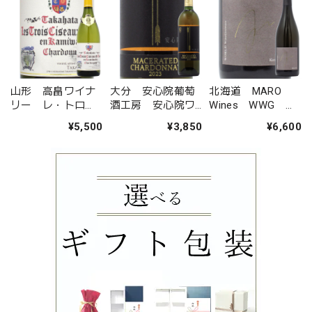
山形 高畠ワイナ
大分 安心院葡萄
北海道 MARO
リー レ・トロ
酒工房 安心院ワ
Wines WWG
ワ・シゾー・ド・
イン 諸矢 マセ
Theo ケルナー
¥5,500
¥3,850
¥6,600
オオウラ・エン・
レイテッド シャ
カミワダシャルド
ルドネ
ネ