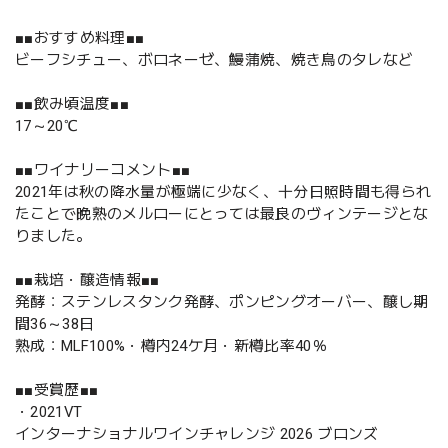
■■おすすめ料理■■
ビーフシチュー、ボロネーゼ、鰻蒲焼、焼き鳥のタレなど
■■飲み頃温度■■
17～20℃
■■ワイナリーコメント■■
2021年は秋の降水量が極端に少なく、十分日照時間も得られ
たことで晩熟のメルローにとっては最良のヴィンテージとな
りました。
■■栽培・醸造情報■■
発酵：ステンレスタンク発酵、ポンピングオーバー、醸し期
間36～38日
熟成：MLF100%・樽内24ケ月・新樽比率40％
■■受賞歴■■
・2021VT
インターナショナルワインチャレンジ 2026 ブロンズ