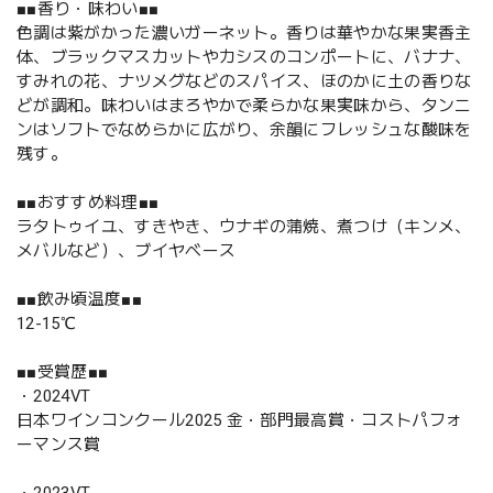
■■香り・味わい■■
色調は紫がかった濃いガーネット。香りは華やかな果実香主
体、ブラックマスカットやカシスのコンポートに、バナナ、
すみれの花、ナツメグなどのスパイス、ほのかに土の香りな
どが調和。味わいはまろやかで柔らかな果実味から、タンニ
ンはソフトでなめらかに広がり、余韻にフレッシュな酸味を
残す。
■■おすすめ料理■■
ラタトゥイユ、すきやき、ウナギの蒲焼、煮つけ（キンメ、
メバルなど）、ブイヤベース
■■飲み頃温度■■
12-15℃
■■受賞歴■■
・2024VT
日本ワインコンクール2025 金・部門最高賞・コストパフォ
ーマンス賞
・2023VT