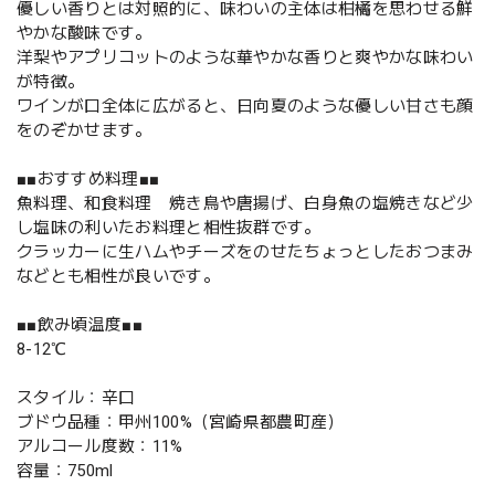
優しい香りとは対照的に、味わいの主体は柑橘を思わせる鮮
やかな酸味です。
洋梨やアプリコットのような華やかな香りと爽やかな味わい
が特徴。
ワインが口全体に広がると、日向夏のような優しい甘さも顔
をのぞかせます。
■■おすすめ料理■■
魚料理、和食料理 焼き鳥や唐揚げ、白身魚の塩焼きなど少
し塩味の利いたお料理と相性抜群です。
クラッカーに生ハムやチーズをのせたちょっとしたおつまみ
などとも相性が良いです。
■■飲み頃温度■■
8-12℃
スタイル：辛口
ブドウ品種：甲州100%（宮崎県都農町産）
アルコール度数：11%
容量：750ml