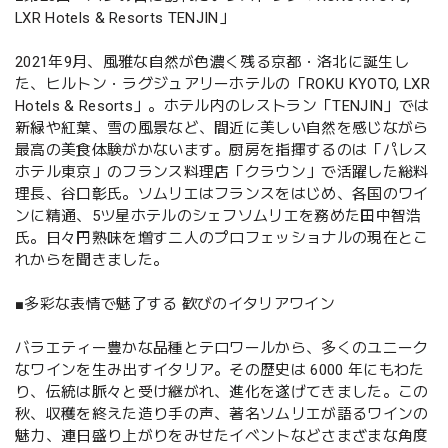
LXR Hotels & Resorts TENJIN」
2021年9月、風雅な自然が色濃く残る京都・洛北に誕生し
た、ヒルトン・ラグジュアリーホテルの「ROKU KYOTO, LXR
Hotels & Resorts」。ホテル内のレストラン「TENJIN」では
新緑や紅葉、雪の風景など、間近に美しい自然を感じながら
最高の美食体験がかないます。厨房を指揮するのは「パレス
ホテル東京」のフランス料理店「クラウン」で活躍した総料
理長、谷口彰氏。ソムリエはフランスをはじめ、各国のワイ
ンに精通、5ツ星ホテルのシェフソムリエを務めた田中智浩
氏。日々円熟味を増す二人のプロフェッショナルの現在とこ
れからを聞きました。
■多彩な表情で魅了する 歓びのイタリアワイン
バラエティー豊かな品種とテロワールから、多くのユニーク
なワインを生み出すイタリア。その歴史は 6000 年にもわた
り、伝統は脈々と受け継がれ、進化を遂げてきました。この
秋、収穫を終えた造り手の声、著名ソムリエが語るワインの
魅力、連日盛り上がりをみせたイベントなどさまざまな角度