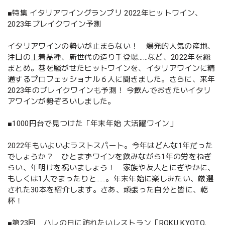
■特集 イタリアワイングランプリ 2022年ヒットワイン、
2023年ブレイクワイン予測
イタリアワインの勢いが止まらない！ 爆発的人気の産地、
注目の土着品種、新世代の造り手登場……など、2022年を総
まとめ。巷を騒がせたヒットワインを、イタリアワインに精
通するプロフェッショナル６人に聞きました。さらに、来年
2023年のブレイクワインも予測！ 今飲んでおきたいイタリ
アワインが勢ぞろいしました。
■1000円台で見つけた「年末年始 大活躍ワイン」
2022年もいよいよラストスパート。今年はどんな1年だった
でしょうか？ ひとまずワインを飲みながら1年の労をねぎ
らい、年明けを祝いましょう！ 家族や友人とにぎやかに、
もしくは1人でまったりと……。年末年始に楽しみたい、厳選
された30本を紹介します。さあ、頑張った自分と皆に、乾
杯！
■第23回 ハレの日に訪れたいレストラン「ROKU KYOTO,