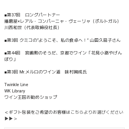
■第37回 ロングパートナー
播磨屋×レアル・コンパーニャ・ヴェーリャ（ポルトガル）
川西和世（代表取締役社長）
■第3回 クミコの“ようこそ、私の食卓へ！” 山田久扇子さん
■第44回 宮嶋勲のそうだ、京都でワイン「花見小路やげん
ぼり」
■第3回 Mr.メルロのワイン道 味村興成氏
Twinkle Line
WK Library
ワイン王国お勧めショップ
＜ギフト包装をご希望のお客様は
こちらよりお選びください
▶▶＞