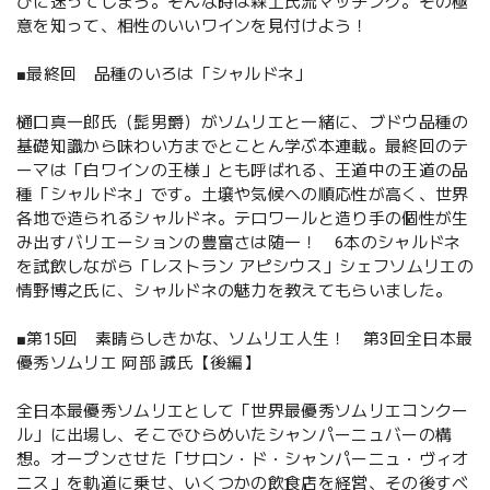
びに迷ってしまう。そんな時は森上氏流マッチング。その極
意を知って、相性のいいワインを見付けよう！
■最終回 品種のいろは「シャルドネ」
樋口真一郎氏（髭男爵）がソムリエと一緒に、ブドウ品種の
基礎知識から味わい方までとことん学ぶ本連載。最終回のテ
ーマは「白ワインの王様」とも呼ばれる、王道中の王道の品
種「シャルドネ」です。土壌や気候への順応性が高く、世界
各地で造られるシャルドネ。テロワールと造り手の個性が生
み出すバリエーションの豊富さは随一！ 6本のシャルドネ
を試飲しながら「レストラン アピシウス」シェフソムリエの
情野博之氏に、シャルドネの魅力を教えてもらいました。
■第15回 素晴らしきかな、ソムリエ人生！ 第3回全日本最
優秀ソムリエ 阿部 誠氏【後編】
全日本最優秀ソムリエとして「世界最優秀ソムリエコンクー
ル」に出場し、そこでひらめいたシャンパーニュバーの構
想。オープンさせた「サロン・ド・シャンパーニュ・ヴィオ
ニス」を軌道に乗せ、いくつかの飲食店を経営、その後すべ