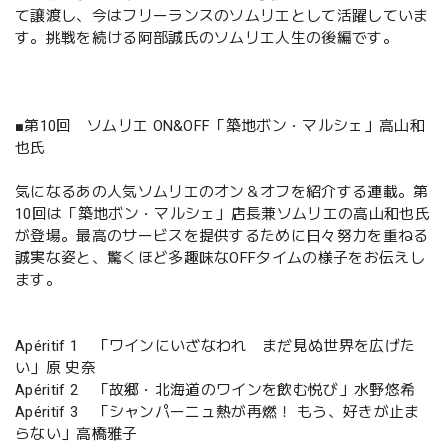
て譲渡し、今はフリーランスのソムリエとして活躍していま
す。挑戦を続ける阿部誠氏のソムリエ人生の後編です。
■第10回 ソムリエ ON&OFF「築地ボン・マルシェ」高山和
也氏
気になるあの人気ソムリエのオン＆オフを紹介する連載。第
10回は「築地ボン・マルシェ」店長兼ソムリエの高山和也氏
が登場。最高のサービスを提供するために日々努力を重ねる
誠実な姿と、驚くほど多趣味なOFFタイムの様子をお伝えし
ます。
Apéritif 1 「ワインにいざなわれ まだ見ぬ世界を広げた
い」原 史奈
Apéritif 2 「故郷・北海道のワインを飲む悦び」水野悠希
Apéritif 3 「シャンパーニュ熱が再燃！ もう、好きが止ま
らない」高橋雅子