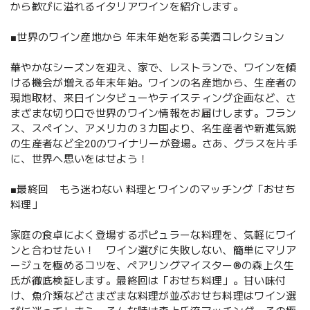
から歓びに溢れるイタリアワインを紹介します。
■世界のワイン産地から 年末年始を彩る美酒コレクション
華やかなシーズンを迎え、家で、レストランで、ワインを傾
ける機会が増える年末年始。ワインの名産地から、生産者の
現地取材、来日インタビューやテイスティング企画など、さ
まざまな切り口で世界のワイン情報をお届けします。フラン
ス、スペイン、アメリカの３カ国より、名生産者や新進気鋭
の生産者など全20のワイナリーが登場。さあ、グラスを片手
に、世界へ思いをはせよう！
■最終回 もう迷わない 料理とワインのマッチング「おせち
料理」
家庭の食卓によく登場するポピュラーな料理を、気軽にワイ
ンと合わせたい！ ワイン選びに失敗しない、簡単にマリア
ージュを極めるコツを、ペアリングマイスター®の森上久生
氏が徹底検証します。最終回は「おせち料理」。甘い味付
け、魚介類などさまざまな料理が並ぶおせち料理はワイン選