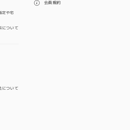
会員規約
指定や宅
料について
法について