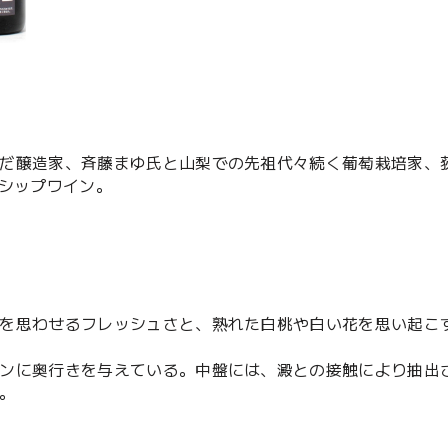
だ醸造家、斉藤まゆ氏と山梨での先祖代々続く葡萄栽培家、
グシップワイン。
を思わせるフレッシュさと、熟れた白桃や白い花を思い起こ
ンに奥行きを与えている。中盤には、澱との接触により抽出
。