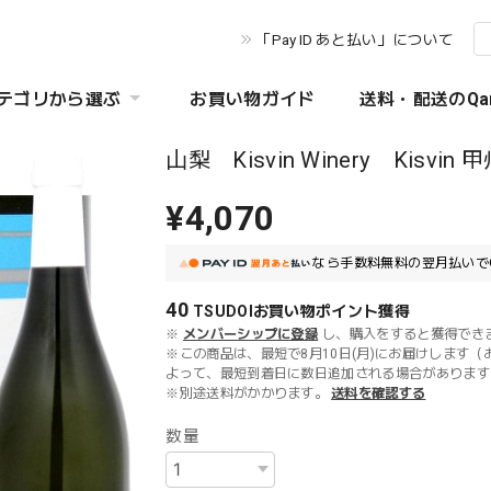
「Pay ID あと払い」について
テゴリから選ぶ
お買い物ガイド
送料・配送のQa
山梨 Kisvin Winery Kisvin 
¥4,070
なら
手数料無料の
翌月払いで
40
TSUDOIお買い物ポイント
獲得
※
メンバーシップに登録
し、購入をすると獲得でき
※この商品は、最短で8月10日(月)にお届けします（
よって、最短到着日に数日追加される場合があります
※別途送料がかかります。
送料を確認する
数量