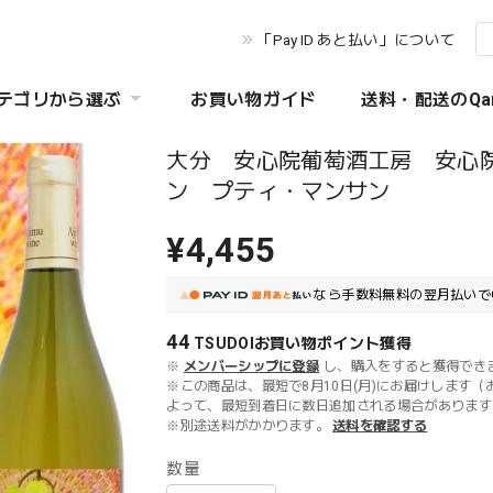
「Pay ID あと払い」について
テゴリから選ぶ
お買い物ガイド
送料・配送のQa
大分 安心院葡萄酒工房 安心
ン プティ・マンサン
¥4,455
なら
手数料無料の
翌月払いで
44
TSUDOIお買い物ポイント
獲得
※
メンバーシップに登録
し、購入をすると獲得でき
※この商品は、最短で8月10日(月)にお届けします（
よって、最短到着日に数日追加される場合があります
※別途送料がかかります。
送料を確認する
数量