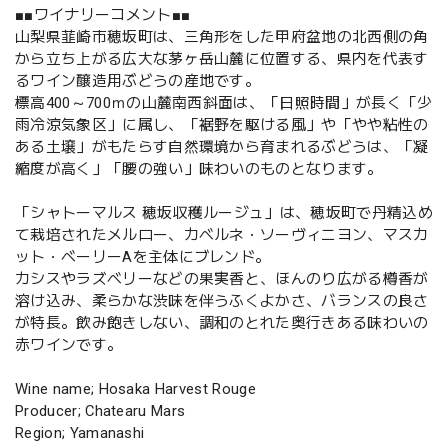
■■ワイナリーコメント■■
山梨県韮崎市穂坂町は、三角形をした甲府盆地の北西側の角
から立ち上がる広大な茅ヶ岳山麓に位置する、県内を代表す
るワイン醸造用ぶどうの産地です。
標高400～700ｍの山麓南西斜面は、「日照時間」が長く「少
雨冷涼気象区」に属し、「裾野を駆ける風」や「やや粘性の
ある土壌」がもたらす自然環境から育まれるぶどうは、「凝
縮度が高く」「腰の強い」味わいのものとなります。
「シャトーマルス 穂坂収穫ルージュ」は、穂坂町で丹精込め
て栽培されたメルロー、カベルネ・ソーヴィニヨン、マスカ
ット・ベーリーAを主体にブレンド。
カシスやラズベリーなどの果実香と、ほんのり広がる樽香が
溶け込み、柔らかな渋味を伴うふくよかさ、バランスの良さ
が特長。飲み飽きしない、調和のとれた奥行きある味わいの
赤ワインです。
Wine name; Hosaka Harvest Rouge
Producer; Chatearu Mars
Region; Yamanashi