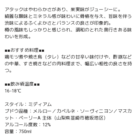
アタックはやわらかさがあり、果実味がジューシーに。
綺麗な酸味とミネラル感が味わいに骨格を与え、旨味を伴う
渋味によるふくよかさとバランスの良さが印象的。
樽の風味もしっかりと感じられ、調和のとれた奥行きある味
わいを形成。
■■おすすめ料理■■
鶏モツ煮や焼き鳥（タレ）などの甘辛い味付けや、酢豚など
の中華、すき焼きなどの肉料理まで、幅広い相性の良さを持
つ。
■■飲み頃温度■■
16-18℃
スタイル：ミディアム
ブドウ品種：メルロー／カベルネ・ソーヴィニヨン／マスカ
ット・ベーリーA 主体（山梨県韮崎市穂坂地区）
アルコール度数：12%
容量：750ml