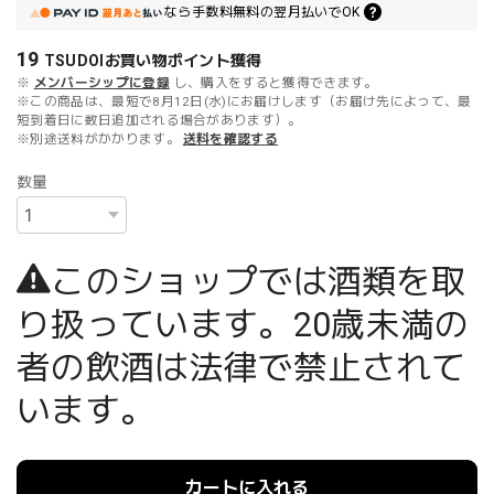
なら
手数料無料の
翌月払いでOK
19
TSUDOIお買い物ポイント
獲得
※
メンバーシップに登録
し、購入をすると獲得できます。
※この商品は、最短で8月12日(水)にお届けします（お届け先によって、最
短到着日に数日追加される場合があります）。
※別途送料がかかります。
送料を確認する
数量
このショップでは酒類を取
り扱っています。20歳未満の
者の飲酒は法律で禁止されて
います。
カートに入れる