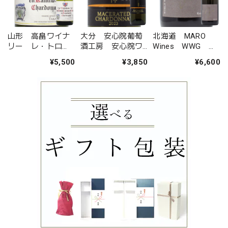
山形 高畠ワイナ
大分 安心院葡萄
北海道 MARO
リー レ・トロ
酒工房 安心院ワ
Wines WWG
ワ・シゾー・ド・
イン 諸矢 マセ
Theo ケルナー
¥5,500
¥3,850
¥6,600
オオウラ・エン・
レイテッド シャ
カミワダシャルド
ルドネ
ネ