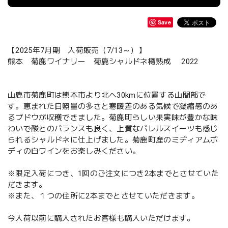
Save
【2025年7月期 入荷販売（7/13～）】
熊本 菊鹿ワイナリー 菊鹿シャルドネ樽熟成 2022
山鹿市菊鹿町は熊本市より北へ30kmに位置する山間部で
す。恵まれた日照量の多さと寒暖差のある気候で凝縮感のあ
るブドウが収穫できました。菊鹿町らしい果実味が豊かな味
わいで酸とのバランスも良く、上質なバレルスイーツも感じ
られるシャルドネに仕上げました。菊鹿町産のミディアムボ
ディの白ワインをお楽しみください。
※限定入荷につき、1回のご注文につき2本までとさせていた
だきます。
※また、１つの住所に2本までとさせていただきます。
今入荷以前に購入されたお客様も購入いただけます。