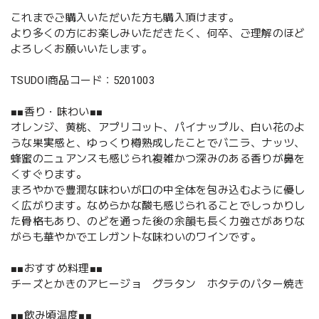
これまでご購入いただいた方も購入頂けます。
より多くの方にお楽しみいただきたく、何卒、ご理解のほど
よろしくお願いいたします。
TSUDOI商品コード：5201003
■■香り・味わい■■
オレンジ、黄桃、アプリコット、パイナップル、白い花のよ
うな果実感と、ゆっくり樽熟成したことでバニラ、ナッツ、
蜂蜜のニュアンスも感じられ複雑かつ深みのある香りが鼻を
くすぐります。
まろやかで豊潤な味わいが口の中全体を包み込むように優し
く広がります。なめらかな酸も感じられることでしっかりし
た骨格もあり、のどを通った後の余韻も長く力強さがありな
がらも華やかでエレガントな味わいのワインです。
■■おすすめ料理■■
チーズとかきのアヒージョ グラタン ホタテのバター焼き
■■飲み頃温度■■