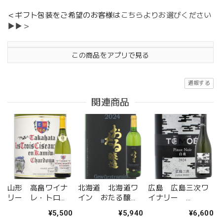
＜ギフト包装をご希望のお客様は
こちらよりお選びください
▶▶＞
この商品をアプリで見る
通報する
関連商品
山形 高畠ワイナ
北海道 北海道ワ
広島 広島三次ワ
リー レ・トロ
イン おたる醸
イナリー
ワ・シゾー・ド・
造 ゲヴュルツト
TOMOE ピノ・ノ
¥5,500
¥5,940
¥6,600
オオウラ・エン・
ラミネール
ワール 白夜 2024