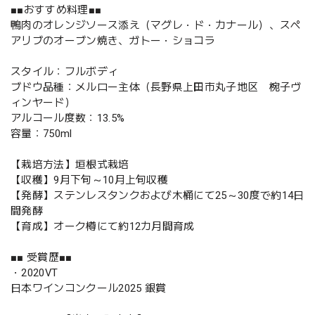
■■おすすめ料理■■
鴨肉のオレンジソース添え（マグレ・ド・カナール）、スペ
アリブのオーブン焼き、ガトー・ショコラ
スタイル：フルボディ
ブドウ品種：メルロー主体（長野県上田市丸子地区 椀子ヴ
ィンヤード）
アルコール度数：13.5%
容量：750ml
【栽培方法】垣根式栽培
【収穫】9月下旬～10月上旬収穫
【発酵】ステンレスタンクおよび木桶にて25～30度で約14日
間発酵
【育成】オーク樽にて約12カ月間育成
■■ 受賞歴■■
・2020VT
日本ワインコンクール2025 銀賞