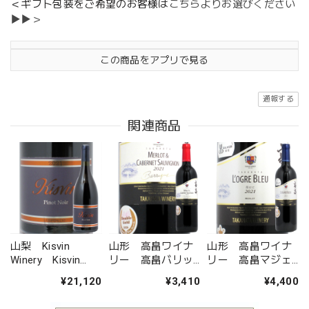
＜ギフト包装をご希望のお客様は
こちらよりお選びください
▶▶＞
この商品をアプリで見る
通報する
関連商品
山梨 Kisvin
山形 高畠ワイナ
山形 高畠ワイナ
Winery Kisvin
リー 高畠バリッ
リー 高畠マジェ
Pinot Noir
ク メルロー＆カ
スティック ロー
¥21,120
¥3,410
¥4,400
ベルネ・ソーヴィ
グル・ブルー 青お
ニヨン
に 2021