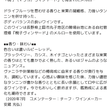
「椀子（マリコ）ヴィンヤード」で育まれたメルロー
ドライフルーツを思わせる香りと果実の凝縮感、力強いタン
ニンを併せ持った、
ボディバランスの良いワインです。
このワインは長野県上田市丸子地区の陣場台地にある自社管
理畑『椀子ヴィンヤード』のメルローを使用しています。
■■香り・味わい■■
色合いは濃いルビーレッド。
ブラックベリー、カシス、木イチゴといったさまざまな果実
の香りはとても豊かでよく熟した、あるいはジャムのような
ニュアンス。
ヴァニラや針葉樹などの樽育成に由来する香りが奥行を与
え、調和しています。心地よい酸味を感じた後、力強い濃密
なタンニンが豊かな香りとともに長い余韻として口中に広が
るワインです。今でもおいしく飲めますが、瓶熟成による進
化も期待できます。
（2020年7月 コメンテーター：チーフ・ワインメーカー
安蔵 光弘）