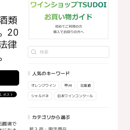
酒類
。20
法律
。
人気のキーワード
オレンジワイン
甲州
北海道
シャルドネ
日本ワインコンクール
カテゴリから選ぶ
毛圃場で
新入荷・限定商品