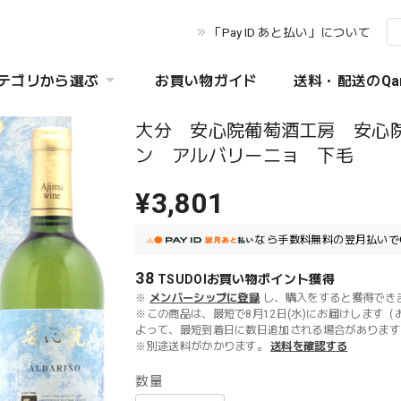
「Pay ID あと払い」について
テゴリから選ぶ
お買い物ガイド
送料・配送のQa
大分 安心院葡萄酒工房 安心
ン アルバリーニョ 下毛
¥3,801
なら
手数料無料の
翌月払いで
38
TSUDOIお買い物ポイント
獲得
※
メンバーシップに登録
し、購入をすると獲得でき
※この商品は、最短で8月12日(水)にお届けします（
よって、最短到着日に数日追加される場合があります
※別途送料がかかります。
送料を確認する
数量