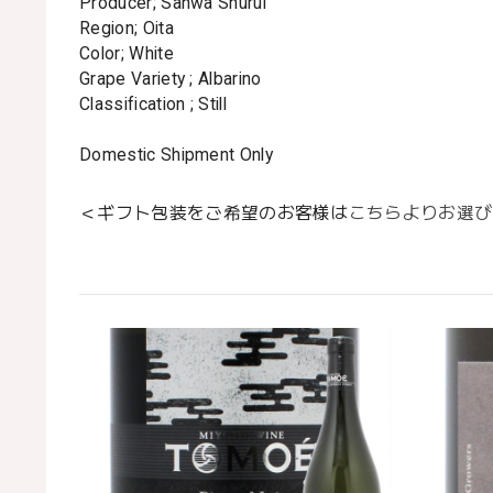
Producer; Sanwa Shurui
Region; Oita
Color; White
Grape Variety ; Albarino
Classification ; Still
Domestic Shipment Only
＜ギフト包装をご希望のお客様は
こちらよりお選び