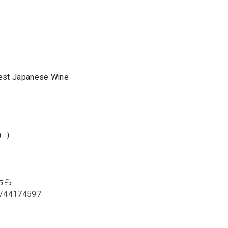
Best Japanese Wine
））
ちら
s/44174597