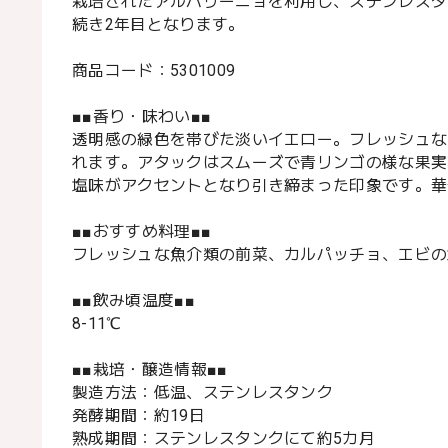
栽培されたアルバリーニョを利用し、ステンレスタ
続き2年目となります。
商品コード：5301009
■■香り・味わい■■
透明感の緑色を帯びた淡いイエロー。フレッシュな
れます。アタックはスムーズで青リンゴの様な果実
塩味がアクセントとなり引き締まった印象です。華
■■おすすめ料理■■
フレッシュな魚介類の前菜、カルパッチョ、エビの
■■飲み頃温度■■
8-11℃
■■栽培・醸造情報■■
製造方法：低温、ステンレスタンク
発酵期間：約19日
熟成期間：ステンレスタンクにて約5カ月