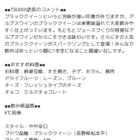
■■TSUDOI店長のコメント■■
ブラッククイーンというと渋味が強い印象がありますが、ア
ルプスワインのブラッククイーンは果実味溢れて大変飲みや
すく仕上がっています。もともとジュースづくりが得意なア
ルプスワインだからこそできる味わいです。さらにその人気
のブラッククイーンがスパークリングとして登場！みんなで
飲めばあっという間に1本空になること間違いなしです。
■■おすすめ料理■■
お料理：麻婆豆腐、すき焼き、チゲ、おでん、焼肉
ドライフルーツ：レーズン、プルーン
チーズ：フレッシュタイプのチーズ
チョコ：ミルクチョコレート
■■飲み頃温度■■
6℃前後
スタイル：やや辛口
ブドウ品種：ブラッククイーン（長野県松本平）