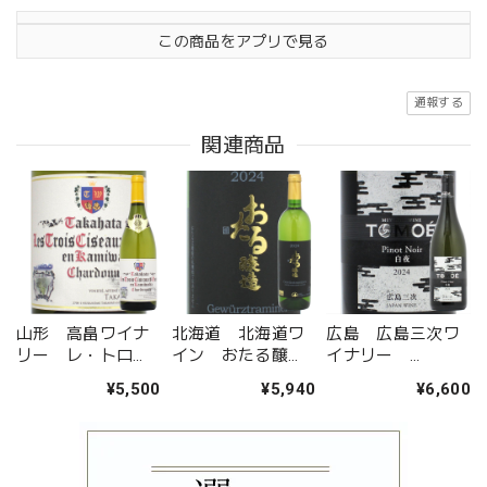
この商品をアプリで見る
通報する
関連商品
山形 高畠ワイナ
北海道 北海道ワ
広島 広島三次ワ
リー レ・トロ
イン おたる醸
イナリー
ワ・シゾー・ド・
造 ゲヴュルツト
TOMOE ピノ・ノ
¥5,500
¥5,940
¥6,600
オオウラ・エン・
ラミネール
ワール 白夜 2024
カミワダシャルド
ネ