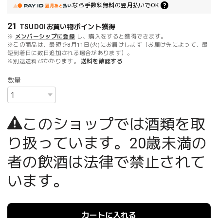
なら
手数料無料の
翌月払いでOK
21
TSUDOIお買い物ポイント
獲得
※
メンバーシップに登録
し、購入をすると獲得できます。
※この商品は、最短で8月11日(火)にお届けします（お届け先によって、最
短到着日に数日追加される場合があります）。
※別途送料がかかります。
送料を確認する
数量
このショップでは酒類を取
り扱っています。20歳未満の
者の飲酒は法律で禁止されて
います。
カートに入れる