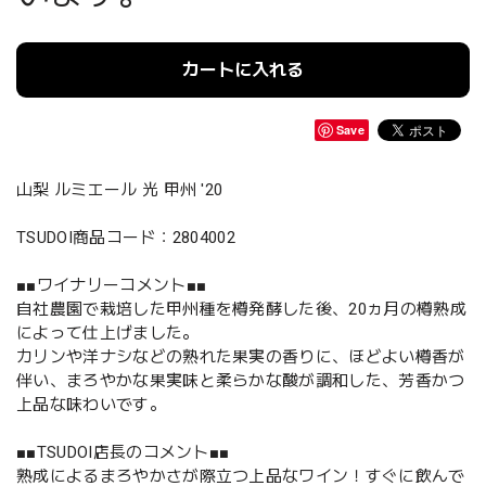
カートに入れる
Save
山梨 ルミエール 光 甲州 '20
TSUDOI商品コード：2804002
■■ワイナリーコメント■■
自社農園で栽培した甲州種を樽発酵した後、20ヵ月の樽熟成
によって仕上げました。
カリンや洋ナシなどの熟れた果実の香りに、ほどよい樽香が
伴い、まろやかな果実味と柔らかな酸が調和した、芳香かつ
上品な味わいです。
■■TSUDOI店長のコメント■■
熟成によるまろやかさが際立つ上品なワイン！すぐに飲んで