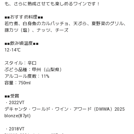
も、さらに熟成させても楽しめるワインです！
■■おすすめ料理■■
若竹煮、白身魚のカルパッチョ、天ぷら、夏野菜のグリル、
豚カツ（塩）、ナッツ、チーズ
■■飲み頃温度■■
12-14℃
スタイル：辛口
ぶどう品種：甲州（山梨県）
アルコール度数：11%
容量：750ml
■■受賞
・2022VT
デキャンタ・ワールド・ワイン・アワード（DWWA）2025
blonze(87pt)
・2018VT