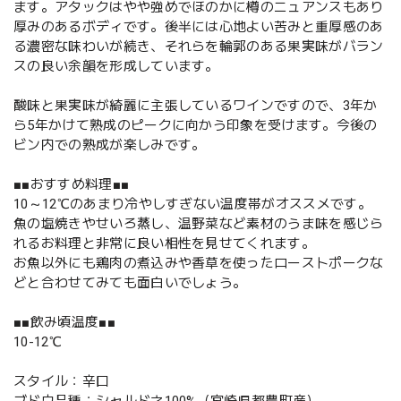
ます。アタックはやや強めでほのかに樽のニュアンスもあり
厚みのあるボディです。後半には心地よい苦みと重厚感のあ
る濃密な味わいが続き、それらを輪郭のある果実味がバラン
スの良い余韻を形成しています。
酸味と果実味が綺麗に主張しているワインですので、3年か
ら5年かけて熟成のピークに向かう印象を受けます。今後の
ビン内での熟成が楽しみです。
■■おすすめ料理■■
10～12℃のあまり冷やしすぎない温度帯がオススメです。
魚の塩焼きやせいろ蒸し、温野菜など素材のうま味を感じら
れるお料理と非常に良い相性を見せてくれます。
お魚以外にも鶏肉の煮込みや香草を使ったローストポークな
どと合わせてみても面白いでしょう。
■■飲み頃温度■■
10-12℃
スタイル：辛口
ブドウ品種：シャルドネ100%（宮崎県都農町産）