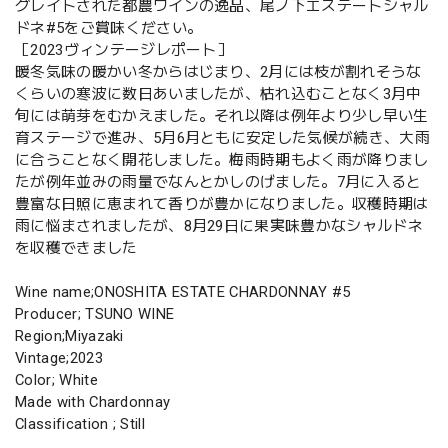
グレイトされた都農ワインの逸品、尾ノ下エステートシャル
ドネ#5をご賞味ください。
［2023ヴィンテージレポート］
暖冬気味の暖かい冬からはじまり、2月には枝が割れそうな
くらいの寒波に数日あいましたが、枯れ込むことなく3月中
旬には萌芽をむかえました。それ以降は例年より少し早い生
育ステージで進み、5月6月ともに安定した気候が続き、大雨
に合うことなく開花しました。梅雨時期もよく雨が降りまし
たが例年並みの雨量でなんとかしのげました。7月に入ると
豊富な日照に恵まれて香りが豊かになりました。収穫時期は
雨に悩まされましたが、8月29日に果実味豊かなシャルドネ
を収穫できました
Wine name;ONOSHITA ESTATE CHARDONNAY #5
Producer; TSUNO WINE
Region;Miyazaki
Vintage;2023
Color; White
Made with Chardonnay
Classification ; Still