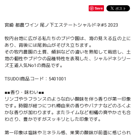
Save
宮崎 都農ワイン 尾ノ下エステートシャルドネ#5 2023
牧内台地に広がる私たちのブドウ園は、海の見える丘の上に
あり、背後には尾鈴山がそびえ立ちます。
その牧内農園の土質、傾斜などの違いを熟知して栽培し、土
地の個性やブドウの品種特性を表現した、シャルドネシリー
ズ王道人気No1の商品です。
TSUDOI商品コード：5401001
■■香り・味わい■■
リンゴやラフランスのような白い酸味を伴う香りが第一印象
です。時間が経つにつれ樽由来の香りやバナナなどのふくよ
かな香りが加わります。またライムなど柑橘の爽やかさも合
わさり、豊かですがスッキリとした印象です。
第一印象は塩味やミネラル感、果実の酸味が前面に感じられ