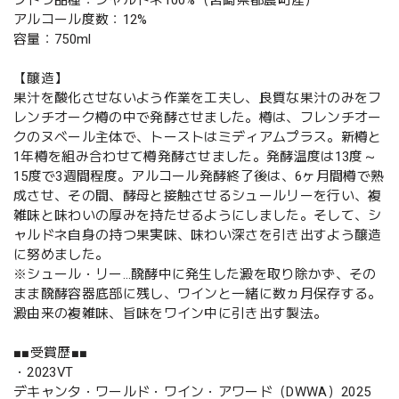
アルコール度数：12%
容量：750ml
【醸造】
果汁を酸化させないよう作業を工夫し、良質な果汁のみをフ
レンチオーク樽の中で発酵させました。樽は、フレンチオー
クのヌベール主体で、トーストはミディアムプラス。新樽と
1年樽を組み合わせて樽発酵させました。発酵温度は13度～
15度で3週間程度。アルコール発酵終了後は、6ヶ月間樽で熟
成させ、その間、酵母と接触させるシュールリーを行い、複
雑味と味わいの厚みを持たせるようにしました。そして、シ
ャルドネ自身の持つ果実味、味わい深さを引き出すよう醸造
に努めました。
※シュール・リー…醗酵中に発生した澱を取り除かず、その
まま醗酵容器底部に残し、ワインと一緒に数ヵ月保存する。
澱由来の複雑味、旨味をワイン中に引き出す製法。
■■受賞歴■■
・2023VT
デキャンタ・ワールド・ワイン・アワード（DWWA）2025