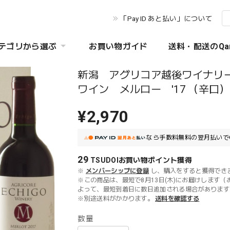
「Pay ID あと払い」について
テゴリから選ぶ
お買い物ガイド
送料・配送のQa
新潟 アグリコア越後ワイナリー
ワイン メルロー '17 （辛
¥2,970
なら
手数料無料の
翌月払いで
29
TSUDOIお買い物ポイント
獲得
※
メンバーシップに登録
し、購入をすると獲得でき
※この商品は、最短で8月13日(木)にお届けします（
よって、最短到着日に数日追加される場合があります
※別途送料がかかります。
送料を確認する
数量