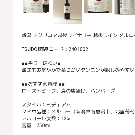
新潟 アグリコア越後ワイナリー 越後ワイン メルロー 
TSUDOI商品コード：2401002
■■香り・味わい■
酸味もおだやかで柔らかいタンニンが親しみやすい
■■おすすめ料理 ■■
ローストビーフ、鳥の唐揚げ、ハンバーグ
スタイル：ミディアム
ブドウ品種：メルロー（新潟県南魚沼市、北里葡萄
アルコール度数：12%
容量：750ml