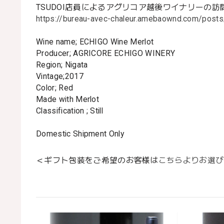
TSUDOI店員によるアグリコア越後ワイナリーの訪
https://bureau-avec-chaleur.amebaownd.com/post
Wine name; ECHIGO Wine Merlot
Producer; AGRICORE ECHIGO WINERY
Region; Nigata
Vintage;2017
Color; Red
Made with Merlot
Classification ; Still
Domestic Shipment Only
＜ギフト包装をご希望のお客様は
こちらよりお選び