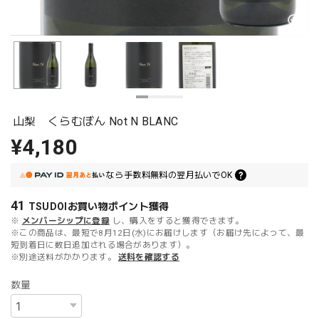
山梨 くらむぼん Not N BLANC
¥4,180
なら
手数料無料の
翌月払いでOK
41
TSUDOIお買い物ポイント
獲得
※
メンバーシップに登録
し、購入をすると獲得できます。
※この商品は、最短で8月12日(水)にお届けします（お届け先によって、最
短到着日に数日追加される場合があります）。
※別途送料がかかります。
送料を確認する
数量