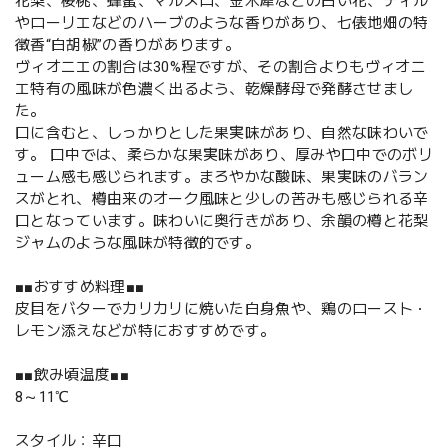
花梨、桜桃、蜂蜜、マルメロ、金木犀などの白い花、ディル
やローリエなどのハーブのような香りがあり、七俵地畑の特
徴香“白胡椒”の香りがあります。
ヴィオニエの割合は30%程ですが、その割合よりもヴィオニ
エ特有の風味が色濃く出るよう、乾燥酵母で発酵させまし
た。
口に含むと、しっかりとした果実味があり、自然な味わいで
す。 口中では、柔らかな果実味があり、厚みや口中でのボリ
ューム感も感じられます。まろやかな酸味、果実味のバラン
スがとれ、樽由来のオーク風味と少しの苦みも感じられる辛
口となっています。味わいに奥行きがあり、余韻の樽と花梨
ジャムのような風味が特徴的です。
■■おすすめ料理■■
皮目をバターでカリカリに焼いた白身魚や、鶏のロースト・
レモン添えなどが特におすすめです。
■■飲み頃温度■■
8～11℃
スタイル：辛口