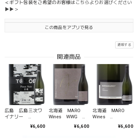
＜ギフト包装をご希望のお客様は
こちらよりお選びください
▶▶＞
この商品をアプリで見る
通報する
関連商品
広島 広島三次ワ
北海道 MARO
北海道 MARO
イナリー
Wines WWG
Wines
TOMOE ピノ・ノ
Theo ケルナー
KOYAMARO シャ
¥6,600
¥6,600
¥6,600
ワール 白夜 2024
ルドネ