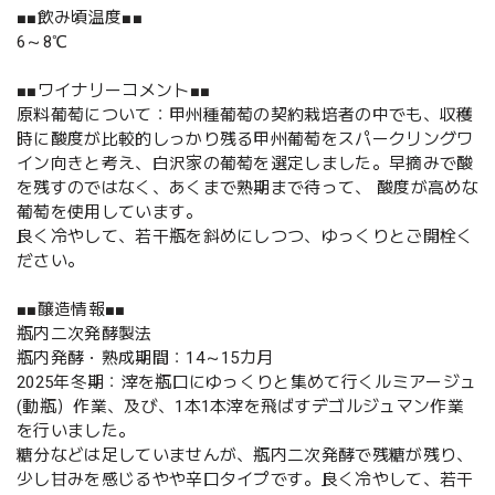
■■飲み頃温度■■
6～8℃
■■ワイナリーコメント■■
原料葡萄について：甲州種葡萄の契約栽培者の中でも、収穫
時に酸度が比較的しっかり残る甲州葡萄をスパークリングワ
イン向きと考え、白沢家の葡萄を選定しました。早摘みで酸
を残すのではなく、あくまで熟期まで待って、 酸度が高めな
葡萄を使用しています。
良く冷やして、若干瓶を斜めにしつつ、ゆっくりとご開栓く
ださい。
■■醸造情報■■
瓶内二次発酵製法
瓶内発酵・熟成期間：14～15カ月
2025年冬期：滓を瓶口にゆっくりと集めて行くルミアージュ
(動瓶）作業、及び、1本1本滓を飛ばすデゴルジュマン作業
を行いました。
糖分などは足していませんが、瓶内二次発酵で残糖が残り、
少し甘みを感じるやや辛口タイプです。良く冷やして、若干