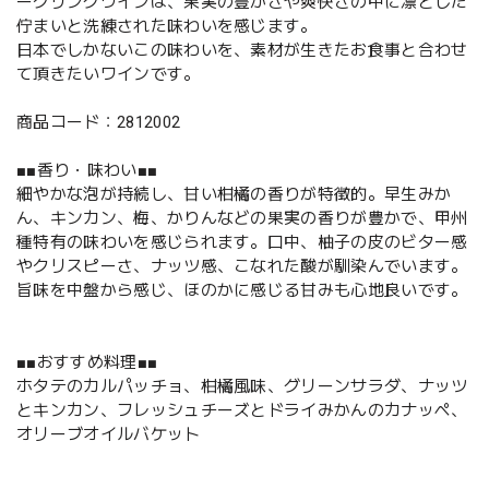
ークリングワインは、果実の豊かさや爽快さの中に凛とした
佇まいと洗練された味わいを感じます。
日本でしかないこの味わいを、素材が生きたお食事と合わせ
て頂きたいワインです。
商品コード：2812002
■■香り・味わい■■
細やかな泡が持続し、甘い柑橘の香りが特徴的。早生みか
ん、キンカン、梅、かりんなどの果実の香りが豊かで、甲州
種特有の味わいを感じられます。口中、柚子の皮のビター感
やクリスピーさ、ナッツ感、こなれた酸が馴染んでいます。
旨味を中盤から感じ、ほのかに感じる甘みも心地良いです。
■■おすすめ料理■■
ホタテのカルパッチョ、柑橘風味、グリーンサラダ、ナッツ
とキンカン、フレッシュチーズとドライみかんのカナッペ、
オリーブオイルバケット