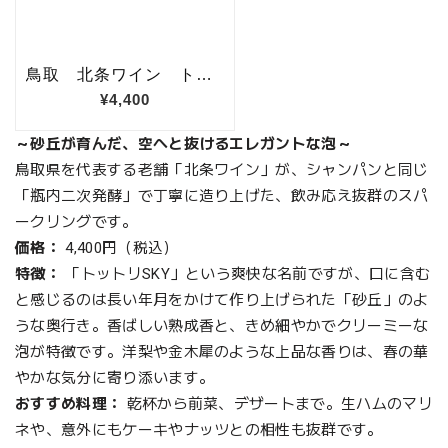
～砂丘が育んだ、空へと抜けるエレガントな泡～
鳥取県を代表する老舗「北条ワイン」が、シャンパンと同じ
「瓶内二次発酵」で丁寧に造り上げた、飲み応え抜群のスパ
ークリングです。
価格：
4,400円（税込）
特徴：
「トットリSKY」という爽快な名前ですが、口に含む
と感じるのは長い年月をかけて作り上げられた「砂丘」のよ
うな奥行き。香ばしい熟成香と、きめ細やかでクリーミーな
泡が特徴です。洋梨や金木犀のような上品な香りは、春の華
やかな気分に寄り添います。
おすすめ料理：
乾杯から前菜、デザートまで。生ハムのマリ
ネや、意外にもケーキやナッツとの相性も抜群です。