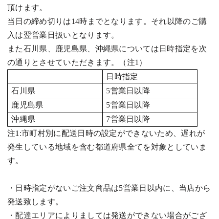
頂けます。
当日の締め切りは
14
時までとなります。それ以降のご購
入は翌営業日扱いとなります。
また石川県、鹿児島県、沖縄県については日時指定を次
の通りとさせていただきます。（注
1
）
日時指定
石川県
5
営業日以降
鹿児島県
5
営業日以降
沖縄県
7
営業日以降
注
1:
市町村別に配送日時の設定ができないため、遅れが
発生している地域を含む都道府県全てを対象としていま
す。
・日時指定がないご注文商品は
5
営業日以内に、当店から
発送致します。
・配達エリアによりましては発送ができない場合がござ