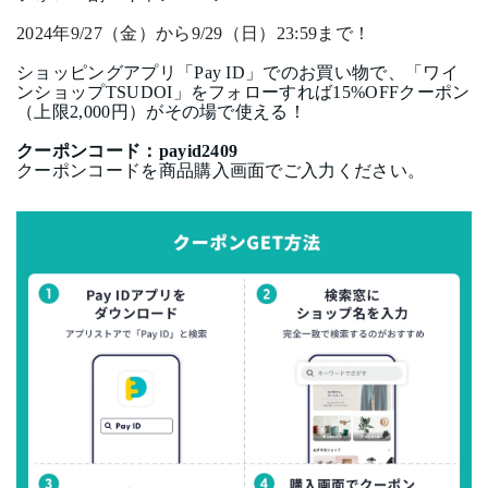
2024
年
9/27
（金）から
9/29
（日）
23:59
まで！
ショッピングアプリ「
Pay ID
」でのお買い物で、「ワイ
ンショップ
TSUDOI
」をフォローすれば
15%OFF
クーポン
（上限
2,000
円）がその場で使える！
クーポンコード：
payid2409
クーポンコードを商品購入画面でご入力ください。