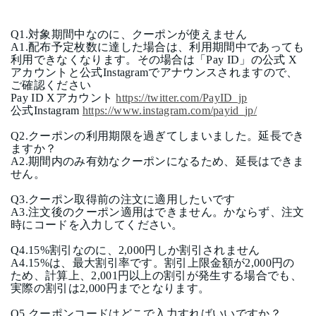
Q1.
対象期間中なのに、クーポンが使えません
A1.
配布予定枚数に達した場合は、利用期間中であっても
利用できなくなります。その場合は「
Pay ID
」の公式
X
アカウントと公式
Instagram
でアナウンスされますので、
ご確認ください
Pay ID X
アカウント
https://twitter.com/PayID_jp
公式
Instagram
https://www.instagram.com/payid_jp/
Q2.
クーポンの利用期限を過ぎてしまいました。延長でき
ますか？
A2.
期間内のみ有効なクーポンになるため、延長はできま
せん。
Q3.
クーポン取得前の注文に適用したいです
A3.
注文後のクーポン適用はできません。かならず、注文
時にコードを入力してください。
Q4.15%
割引なのに、
2,000
円しか割引されません
A4.15%
は、最大割引率です。割引上限金額が
2,000
円の
ため、計算上、
2,001
円以上の割引が発生する場合でも、
実際の割引は
2,000
円までとなります。
Q5.
クーポンコードはどこで入力すればいいですか？