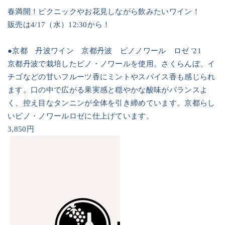
春満開！ピクニックやお花見しながら飲みたいワイン！
販売は
4/17
（水）
12:30
から！
●京都 丹波ワイン 京都丹波 ピノノワール ロゼ
'21
京都丹波で栽培したピノ・ノワールを使用。さくらんぼ、イ
チゴなどの甘いフルーツ香にミントやスパイス香も感じられ
ます。口の中で広がる果実感と穏やかな酸味がバランスよ
く、控え目なタンニンが全体を引き締めています。京都らし
いピノ・ノワールロゼに仕上げています。
3,850
円