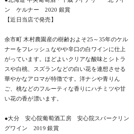
ン ケルナー
2020
銀賞
【近日当店で発売】
余市町 木村農園産の樹齢およそ
25
～
35
年のケル
ナーをフレッシュなやや辛口の白ワインに仕上
がっています。ほどよいクリアな酸味とシトラ
スや白桃、スズランなどの白い花を連想させる
華やかなアロマが特徴です。洋ナシや青りん
ご、桃などのフルーティな香りにハチミツや甘
い花の香が漂います。
●大分 安心院葡萄酒工房 安心院スパークリン
グワイン
2019
銀賞