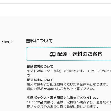
送料について
ABOUT
配達・送料のご案内
配送業者について
ヤマト運輸（クール便）での配達です。（9月30日のご
で）
配送料金について
購入本数および配送地域に応じた料金体系となります。
送料の詳細やQandAは
こちら
をご覧ください。
宅配ボックス・置き配指定は承っておりません。
ワインの品質劣化、盗難、破損等の観点より、置き配の
配ボックスでのお受け取り希望は致しかねます。