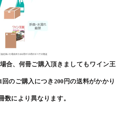
場合、何冊ご購入頂きましても
ワイン王
1
回のご購入につき
200
円の送料がかかり
冊数により異なります。