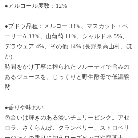
●アルコール度数：
12%
●ブドウ品種：メルロー
33%
、マスカット・ベ
ーリー
A 33%
、山葡萄
11%
、シャルドネ
5%
、
デラウェア
4%
、その他
14% (
長野県高山村、ほ
か
)
時間をかけ丁寧に搾られたフルーティで旨みの
あるジュースを、じっくりと野生酵母で低温醗
酵
●香りや味わい
色合いは輝きのある淡いチェリーピンク。アセ
ロラ、さくらんぼ、クランベリー、ストロベリ
ージャムの香りに加えローズヒップや腐葉土、