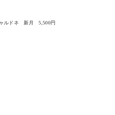
ャルドネ　新月　
5,500
円