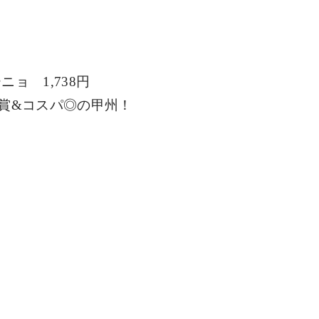
ーニョ　
1,738
円
賞
&
コスパ◎の甲州！