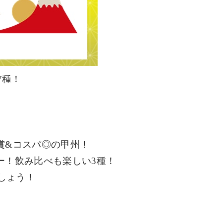
7
種！
賞
&
コスパ◎の甲州！
ー！飲み比べも楽しい
3
種！
しょう！