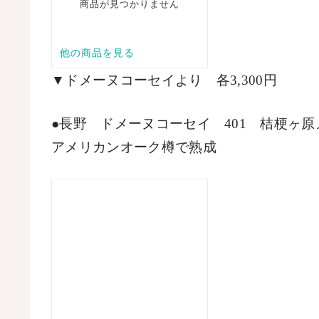
▼ドメーヌコーセイより　各
3,300
円
●長野　ドメーヌコーセイ　
401
　桔梗ヶ原
アメリカンオーク樽で熟成