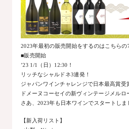
2023
年最初の販売開始をするのはこちらの
■販売開始
’
23 1/1
（日）
12:30
！
リッチなシャルドネ
3
連発！
ジャパンワインチャレンジで日本最高賞受
ドメーヌコーセイの新ヴィンテージメルロ
さあ、
2023
年も日本ワインでスタートしま
【新入荷リスト】