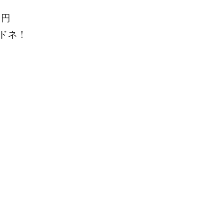
0
円
ドネ！