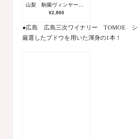
●広島　広島三次ワイナリー　
TOMOE
　シ
厳選したブドウを用いた渾身の
1
本！