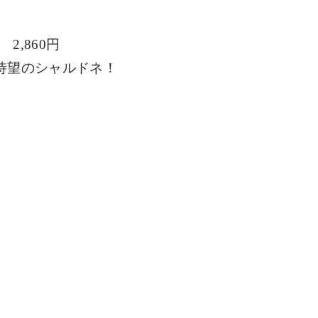
　
2,860
円
待望のシャルドネ！