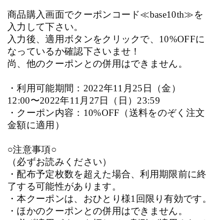
商品購入画面でクーポンコード≪
base10th
≫を
入力して下さい。
入力後、適用ボタンをクリックで、
10%OFF
に
なっているか確認下さいませ！
尚、他のクーポンとの併用はできません。
・利用可能期間：
2022
年
11
月
25
日（金）
12:00
〜
2022
年
11
月
27
日（日）
23:59
・クーポン内容：
10%OFF
（送料をのぞく注文
金額に適用）
○注意事項○
（必ずお読みください）
・配布予定枚数を超えた場合、利用期限前に終
了する可能性があります。
・本クーポンは、おひとり様
1
回限り有効です。
・ほかのクーポンとの併用はできません。