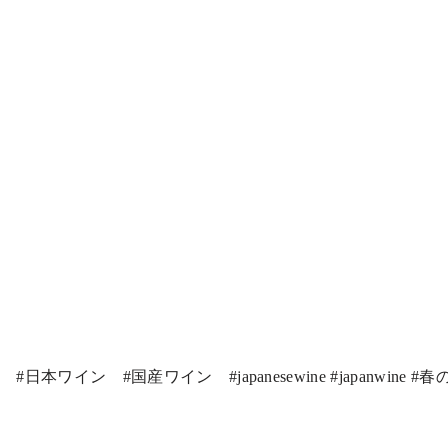
ン
#
日本ワイン
#
国産ワイン
#japanesewine #japanwine #
春