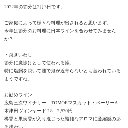
2022年の節分は
2
月
3
日です。
ご家庭によって様々な料理が出されると思います。
今年は節分のお料理に日本ワインを合わせてみません
か？
・焼きいわし
節分に魔除けとして使われる鰯。
特に
塩鰯を焼いて煙で鬼が近寄らないとも言われている
ようですね。
お勧めワイン
広島三次ワイナリー
TOMOE
マスカット・ベーリー
A
木津田ヴィンヤード
`18
2,530
円
樽香と果実香が入り混じった複雑なアロマに凝縮感のあ
る味わい。