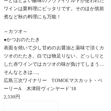
ーとほどよい酸味のツヴァイゲルトが使われた
ワインは栗料理にピッタリです。そのほか筑前
煮など秋の料理にも万能！
～カツオ～
●かつおのたたき
表面を焼いて少し甘めのお醤油と薬味で頂くカ
ツオのたたき。白では物足りない、どっしりと
した赤ワインではカツオの味が負けてしまう…
そんなときは…。
広島三次ワイナリー
TOMOE
マスカット・ベ
ーリー
A
木津田ヴィンヤード
`18
2,530円