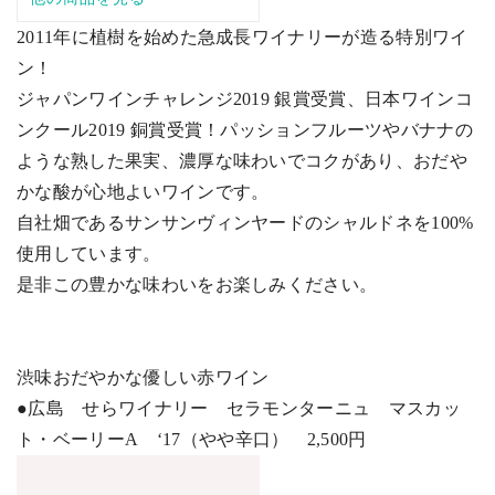
2011
年に植樹を始めた急成長ワイナリーが造る特別ワイ
ン！
ジャパンワインチャレンジ
2019
銀賞受賞、日本ワインコ
ンクール
2019
銅賞受賞！パッションフルーツやバナナの
ような熟した果実、濃厚な味わいでコクがあり、おだや
かな酸が心地よいワインです。
自社畑であるサンサンヴィンヤードのシャルドネを
100%
使用しています。
是非この豊かな味わいをお楽しみください。
渋味おだやかな優しい赤ワイン
●広島 せらワイナリー セラモンターニュ マスカッ
ト・ベーリー
A
‘17
（やや辛口）
2,500
円