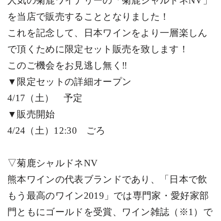
人気の菊鹿ワイナリーの「菊鹿シャルドネ
NV
」
を当店で販売することとなりました！
これを記念して、日本ワインをより一層楽しん
で頂くために限定セット販売を致します！
このご機会をお見逃し無く
‼
▼
限定セットの詳細オープン
4/17
（土） 予定
▼販売開始
4/24
（土）
12:30 ごろ
▽
菊鹿シャルドネ
NV
熊本ワインの代表ブランドであり、「日本で飲
もう最高のワイン
2019
」では専門家・愛好家部
門ともにゴールドを受賞、ワイン雑誌（※
1
）で