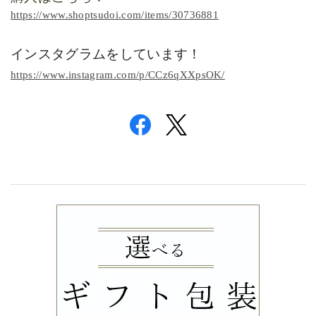
https://www.shoptsudoi.com/items/30736881
インスタグラムをしています！
https://www.instagram.com/p/CCz6qXXpsOK/