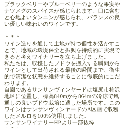
ブラックベリーやブルーベリーのような果実や
ナツメグのスパイスが感じられます。口に含む
と心地よいタンニンが感じられ、バランスの良
い優しい味わいのワインです。
＊＊＊
ワイン造りを通して土地が持つ個性を活かすこ
とで、地域の環境保全と振興を持続的に実現で
きると考えワイナリーを立ち上げました。
私たちは、収穫したブドウを搬入する瞬間から
ワインとして出荷される最後の瞬間まで、衛生
的で清潔な状態を維持することに徹底的にこだ
わります。
自園であるサンサンヴィンヤードは塩尻市柿沢
地区に位置し、標高
840m
から
864m
の冷涼で風
通しの良いブドウ栽培に適した場所です。この
ワインはサンサンヴィンヤードの
A
区画で収穫
したメルロを
100%
使用しました。
サンサンワイナリー
HP
より一部抜粋