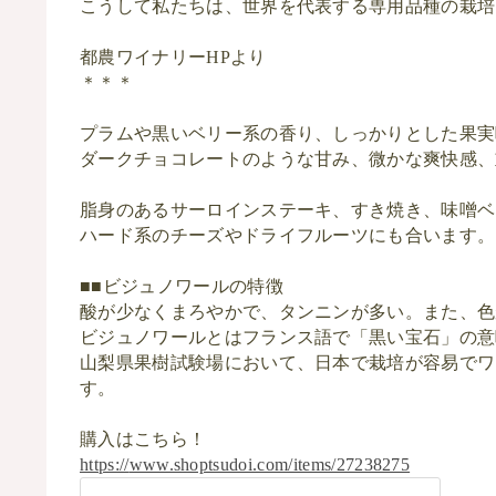
こうして私たちは、世界を代表する専用品種
都農ワイナリー
HP
より
＊＊＊
プラムや黒いベリー系の香り、しっかりと
した果実
ダークチョコレートのような甘み、
微かな爽快感、
脂身のあるサーロインステーキ
、すき焼き
、味噌ベ
ハード系のチーズや
ドライフルーツにも合います。
■
■ビジュノワール
の
特徴
酸が少なくまろやかで、タンニンが多い。
また、色
ビジュノワールとはフランス語で「黒い宝石」の意
山梨県果樹試験場
において、日本で栽培が容易でワ
す。
購入はこちら！
https://
www.shoptsudoi.com/items/27238275