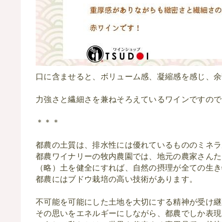
口に含ませると、ボリューム感、凝縮感を感じ、余
力強さと繊細さ
を兼ねそろえているワインですので
＊＊＊
都農の土質は、排水性には優れているもののミネラ
都農ワイナリーの牧内農園では、地元の農家さんた
（略）土を健全にすれば、自然の摂理が全ての生き
都農にはブドウ栽培の高い技術があります。
不可能を可能にした土地を大切にする精神が受け継
その思いをエネルギーにしながら、都農でしか表現