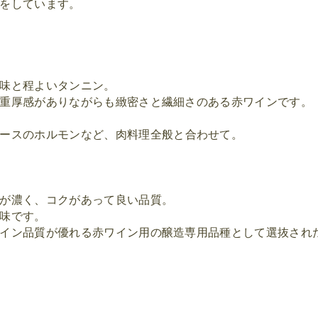
の栽培をしています。
味と程よいタンニン。
重厚感がありながらも
緻密さと繊細さのある赤ワインです。
ースの
ホルモン
など
、
肉
料理
全般と合わせて。
が濃く、コクがあって良い品質。
味です。
イン品質が優れる赤ワイン用の醸造専用品種として選抜
され