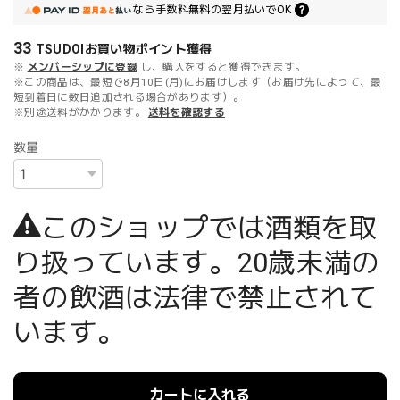
なら
手数料無料の
翌月払いでOK
33
TSUDOIお買い物ポイント
獲得
※
メンバーシップに登録
し、購入をすると獲得できます。
※この商品は、最短で8月10日(月)にお届けします（お届け先によって、最
短到着日に数日追加される場合があります）。
※別途送料がかかります。
送料を確認する
数量
このショップでは酒類を取
り扱っています。20歳未満の
者の飲酒は法律で禁止されて
います。
カートに入れる