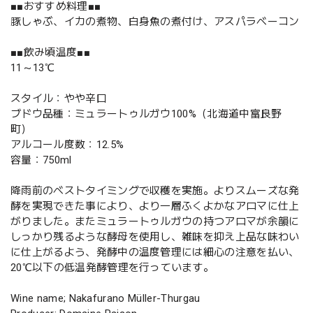
■■おすすめ料理■■
豚しゃぶ、イカの煮物、白身魚の煮付け、アスパラベーコン
■■飲み頃温度■■
11～13℃
スタイル：やや辛口
ブドウ品種：ミュラートゥルガウ100%（北海道中富良野
町）
アルコール度数：12.5%
容量：750ml
降雨前のベストタイミングで収穫を実施。よりスムーズな発
酵を実現できた事により、より一層ふくよかなアロマに仕上
がりました。またミュラートゥルガウの持つアロマが余韻に
しっかり残るような酵母を使用し、雑味を抑え上品な味わい
に仕上がるよう、発酵中の温度管理には細心の注意を払い、
20℃以下の低温発酵管理を行っています。
Wine name; Nakafurano Müller-Thurgau