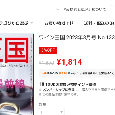
「Pay ID あと払い」について
テゴリから選ぶ
お買い物ガイド
送料・配送のQa
ワイン王国 2023年3月号 No.133
3%OFF
¥1,814
¥1,870
なら
手数料無料の
翌月払いで
18
TSUDOIお買い物ポイント
獲得
※
メンバーシップに登録
し、購入をすると獲得でき
※この商品は
送料無料
です。
数量