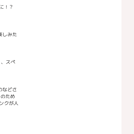
ドに！？
楽しみた
を、スペ
のなどさ
人のため
ンクが人