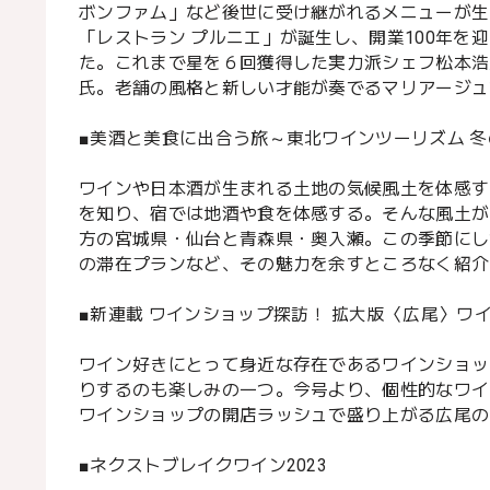
ボンファム」など後世に受け継がれるメニューが生
「レストラン プルニエ」が誕生し、開業100年を
た。これまで星を６回獲得した実力派シェフ松本浩
氏。老舗の風格と新しい才能が奏でるマリアージュ
■美酒と美食に出合う旅～東北ワインツーリズム 
ワインや日本酒が生まれる土地の気候風土を体感す
を知り、宿では地酒や食を体感する。そんな風土が
方の宮城県・仙台と青森県・奥入瀬。この季節にし
の滞在プランなど、その魅力を余すところなく紹介
■新連載 ワインショップ探訪！ 拡大版〈広尾〉ワ
ワイン好きにとって身近な存在であるワインショッ
りするのも楽しみの一つ。今号より、個性的なワイ
ワインショップの開店ラッシュで盛り上がる広尾の
■ネクストブレイクワイン2023