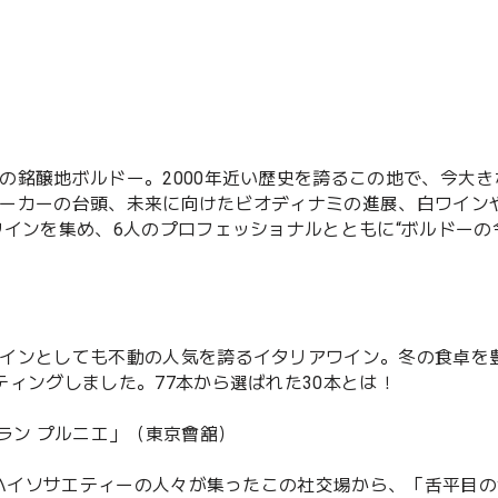
の銘醸地ボルドー。2000年近い歴史を誇るこの地で、今大き
ーカーの台頭、未来に向けたビオディナミの進展、白ワイン
インを集め、6人のプロフェッショナルとともに“ボルドーの
インとしても不動の人気を誇るイタリアワイン。冬の食卓を
ィングしました。77本から選ばれた30本とは！
ラン プルニエ」（東京會舘）
。ハイソサエティーの人々が集ったこの社交場から、「舌平目