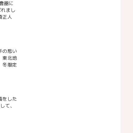
會舘に
ばれまし
崎正人
手の思い
、東北地
、冬限定
義をした
として、