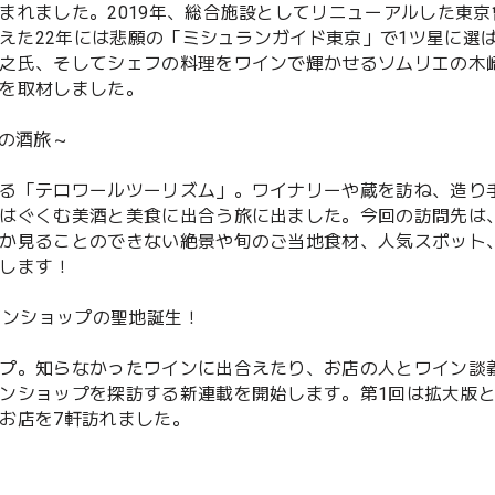
まれました。2019年、総合施設としてリニューアルした東京
迎えた22年には悲願の「ミシュランガイド東京」で1ツ星に選
之氏、そしてシェフの料理をワインで輝かせるソムリエの木
を取材しました。
冬の酒旅～
る「テロワールツーリズム」。ワイナリーや蔵を訪ね、造り
はぐくむ美酒と美食に出合う旅に出ました。今回の訪問先は
か見ることのできない絶景や旬のご当地食材、人気スポット
します！
インショップの聖地誕生！
プ。知らなかったワインに出合えたり、お店の人とワイン談
ンショップを探訪する新連載を開始します。第1回は拡大版
お店を7軒訪れました。