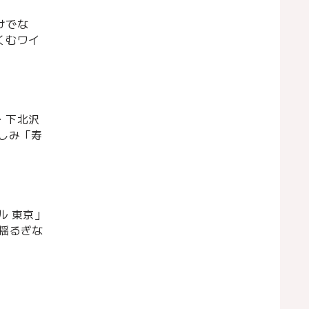
けでな
くむワイ
・下北沢
しみ「寿
ル 東京」
揺るぎな