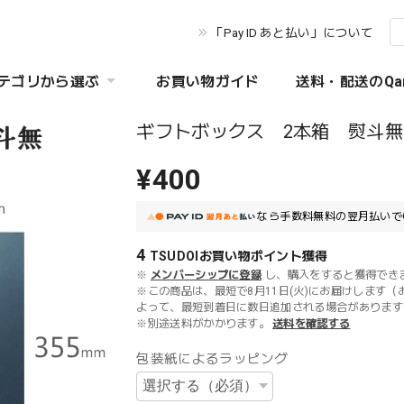
「Pay ID あと払い」について
テゴリから選ぶ
お買い物ガイド
送料・配送のQa
ギフトボックス 2本箱 熨斗無
¥400
なら
手数料無料の
翌月払いで
4
TSUDOIお買い物ポイント
獲得
※
メンバーシップに登録
し、購入をすると獲得でき
※この商品は、最短で8月11日(火)にお届けします（
よって、最短到着日に数日追加される場合があります
※別途送料がかかります。
送料を確認する
包装紙によるラッピング