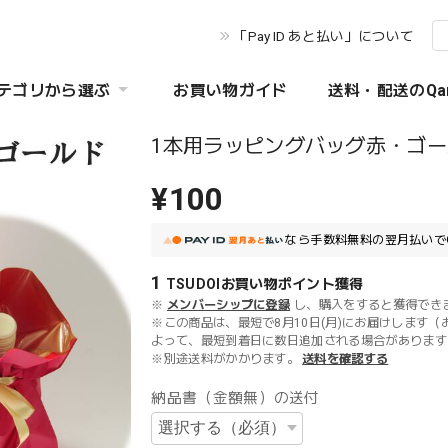
「Pay ID あと払い」について
テゴリから選ぶ
お買い物ガイド
送料・配送のQa
1本用ラッピングバッグ赤・ゴ
¥100
なら
手数料無料の
翌月払いで
1
TSUDOIお買い物ポイント
獲得
※
メンバーシップに登録
し、購入をすると獲得でき
※この商品は、最短で8月10日(月)にお届けします（
よって、最短到着日に数日追加される場合があります
※別途送料がかかります。
送料を確認する
納品書（金額無）の送付