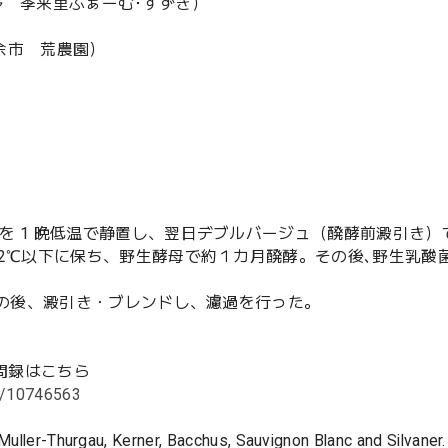
野 季来里ふぁーむ･すずき）
余市 荒農園）
を 1 晩低温で静置し、翌日デブルバージュ（醗酵前澱引き）
22℃以下に保ち、野生酵母で約１カ月醗酵。その後､野生乳酸
その後、澱引き・ブレンドし、濾過を行った。
問録はこちら
s/10746563
 Muller-Thurgau, Kerner, Bacchus, Sauvignon Blanc and Silvaner