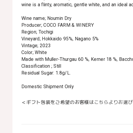
wine is a flinty, aromatic, gentle white, and an ideal
Wine name; Noumin Dry
Producer; COCO FARM & WINERY
Region; Tochigi
Vineyard; Hokkaido 95%, Nagano 5%
Vintage; 2023
Color; White
Made with Muller-Thurgau 60 %, Kerner 18 %, Bacch
Classification ; Still
Residual Sugar: 1.8g/L.
Domestic Shipment Only
＜ギフト包装をご希望のお客様は
こちらよりお選び