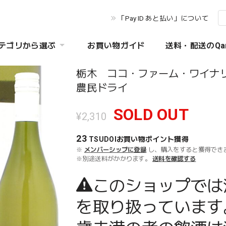
「Pay ID あと払い」について
テゴリから選ぶ
お買い物ガイド
送料・配送のQa
栃木 ココ・ファーム・ワイ
農民ドライ
SOLD OUT
¥2,310
23
TSUDOIお買い物ポイント
獲得
※
メンバーシップに登録
し、購入をすると獲得でき
※別途送料がかかります。
送料を確認する
このショップでは
を取り扱っています