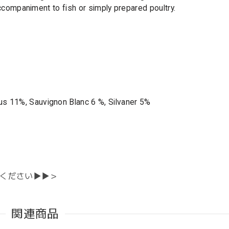
 accompaniment to fish or simply prepared poultry.
us 11%, Sauvignon Blanc 6 %, Silvaner 5%
ください▶▶＞
関連商品