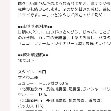
瑞々しい青りんごのような香りに加え、洋ナシやラ
な香りも感じられます。ほのかな甘みを感じ、後に
ドライです。キリッと冷やして飲むのがお勧め！
■■おすすめ料理■■
甘鯛のポワレ、山ウドのきんぴら、じゃがいもとチ
のかき揚、カサゴの天麩羅、山菜のお浸し、パスタ
（ココ・ファーム・ワイナリー 2023 農民ドライ
■■飲み頃温度■■
10℃以下
スタイル：辛口
ブドウ品種：
ミュラー・トゥルガウ 60 %
（北海道余市 長谷川農園､荒農園､ヴィンヤードリ
ケルナー 18 %
（北海道余市 長谷川農園､相馬農園、荒農園）
バッカス 11％