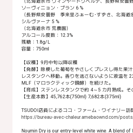
（北海道余市 ヴィンヤードリベルテ、長野県安曇
ソーヴィニョン・ブラン 6 %
（長野県安曇野 季来里ふぁーむ･すずき、北海道
シルヴァーナ 5 %
（北海道余市 荒農園）
アルコール度数：12.3%
残糖：1.8g/L
容量：750ml
【収穫】9月中旬以降収穫
【発酵】除梗した葡萄をやさしくプレスし得た果汁
レスタンクへ移動。香りを逃さないように液温を 
MLF（マロラクティック醗酵）を続けた。
【育成】ステンレスタンクで約 4～5 カ月熟成。
【生産本数】45,762本(750ml) 7,682本(375ml)
TSUDOI店員によるココ・ファーム・ワイナリー訪
https://bureau-avec-chaleur.amebaownd.com/post
Noumin Dry is our entry-level white wine. A blend of