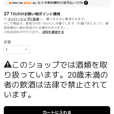
なら
手数料無料の
翌月払いでOK
27
TSUDOIお買い物ポイント
獲得
※
メンバーシップに登録
し、購入をすると獲得できます。
※この商品は、最短で8月11日(火)にお届けします（お届け先によって、最
短到着日に数日追加される場合があります）。
※別途送料がかかります。
送料を確認する
数量
このショップでは酒類を取
り扱っています。20歳未満の
者の飲酒は法律で禁止されて
います。
カートに入れる