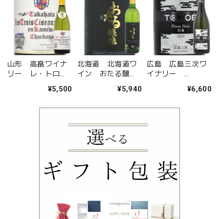
山形 高畠ワイナ
北海道 北海道ワ
広島 広島三次ワ
リー レ・トロ
イン おたる醸
イナリー
ワ・シゾー・ド・
造 ゲヴュルツト
TOMOE ピノ・ノ
¥5,500
¥5,940
¥6,600
オオウラ・エン・
ラミネール
ワール 白夜 2024
カミワダシャルド
ネ