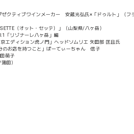
エグゼクティブワインメーカー 安蔵光弘氏×「ドゥルト」（フ
 SETTE（オット・セッテ）」（山梨県/八ヶ岳）
l.1「リゾナーレ八ヶ岳」編
京エディション虎ノ門」ヘッドソムリエ 矢田部 匡且氏
夢は自分のお店を持つこと」ぱーてぃーちゃん 信子
福田萌子
/蒲田）