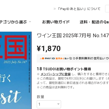
「Pay ID あと払い」について
テゴリから選ぶ
お買い物ガイド
送料・配送のQa
ワイン王国 2025年7月号 No.147
¥1,870
なら
手数料無料の
翌月払いで
18
TSUDOIお買い物ポイント
獲得
※
メンバーシップに登録
し、購入をすると獲得でき
※この商品は、最短で8月12日(水)にお届けします（
よって、最短到着日に数日追加される場合があります
※この商品は
送料無料
です。
数量