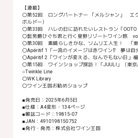
【連載】
〇第52回 ロングパートナー 「メルシャン」 
ボルドー）
〇第33回 ハレの日に訪れたいレストラン「OOTO
〇髭男爵ひぐち君と行く星野リゾートワイン旅 vo
〇第30回 素晴らしきかな、ソムリエ人生！ 「東
〇Apéritif 1「一流のイメージは赤ワイン⁉ 
〇Apéritif 2「ワインが変える、なんでもない日」
〇第15回 ワインショップ探訪！「JUULI」（東京
○Twinkle Line
〇WK Library
〇ワイン王国お勧めショップ
■発売日：2025年6月5日
■仕様：A4変形・134ページ
■雑誌コード：19815-07
■JAN：4910198150752
■発行・発売：株式会社ワイン王国