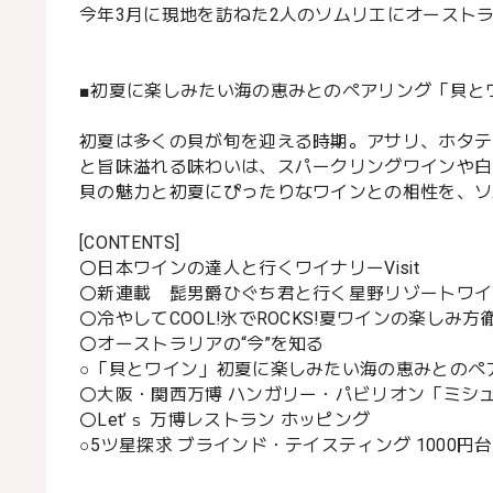
今年3月に現地を訪ねた2人のソムリエにオーストラ
■初夏に楽しみたい海の恵みとのペアリング「貝と
初夏は多くの貝が旬を迎える時期。アサリ、ホタテ
と旨味溢れる味わいは、スパークリングワインや白
貝の魅力と初夏にぴったりなワインとの相性を、ソ
[CONTENTS]
〇日本ワインの達人と行くワイナリーVisit
〇新連載 髭男爵ひぐち君と行く星野リゾートワイン
〇冷やしてCOOL!氷でROCKS!夏ワインの楽しみ方
〇オーストラリアの“今”を知る
○「貝とワイン」初夏に楽しみたい海の恵みとのペ
〇大阪・関西万博 ハンガリー・パビリオン「ミシ
〇Let’ｓ 万博レストラン ホッピング
○5ツ星探求 ブラインド・テイスティング 1000