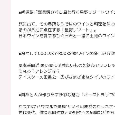
■新連載「髭男爵ひぐち君と行く星野リゾートワイン旅
旅に出て、その場所ならではのワインと料理を味わ
るのが各地に点在する「星野リゾート」。
日本ワインを愛するひぐち君と一緒に土地のワイン
■冷やしてCOOL!氷でROCKS!夏ワインの楽しみ方
夏本番間近!暑い夏には冷たいものを飲んでリフレ
うなる？アレンジは？
テイスターの田邉公一氏がさまざまなタイプのワイ
■自然と人が作り出す多彩な魅力「オーストラリアの
かつては“パワフルで濃厚”という印象が強かった
世代交代、健康志向や食との相性への配慮などから